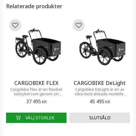
Relaterade produkter
Lägg till i favoriter
Lägg till i favoriter
CARGOBIKE FLEX
CARGOBIKE DeLight
Cargobike Flex är en flexibel
Cargobike DeLight är en av
lastcykel som genom sin
våra mest älskade modeller
mångsidighet hjälper såväl
och vår absoluta
37 495
45 495
KR
KR
familjer som verksamheter
Premiumcykel. Det är en
att få ihop vardagspusslet
toppmodern lådcykel med väl
genomtänka komponenter.