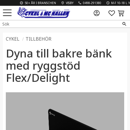
50+ ÅR I BRANSCHEN
VISBY
0498-291380
M-F 10-18 L 10-
FAVO
KUN
Meny
CYKEL
TILLBEHÖR
Dyna till bakre bänk
med ryggstöd
Flex/Delight