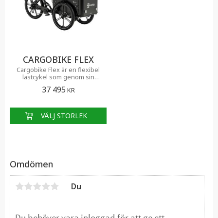
CARGOBIKE FLEX
Cargobike Flex är en flexibel
lastcykel som genom sin
mångsidighet hjälper såväl
37 495
KR
familjer som verksamheter
att få ihop vardagspusslet
Omdömen
Du