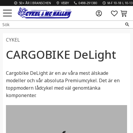
50+ ÅR I BRANSCHEN
VISBY
0498-291380
M-F 10-18 L 10-13
FAVO
KUN
Meny
CYKEL
CARGOBIKE DeLight
Cargobike DeLight är en av våra mest älskade
modeller och vår absoluta Premiumcykel. Det är en
toppmodern lådcykel med väl genomtänka
komponenter.