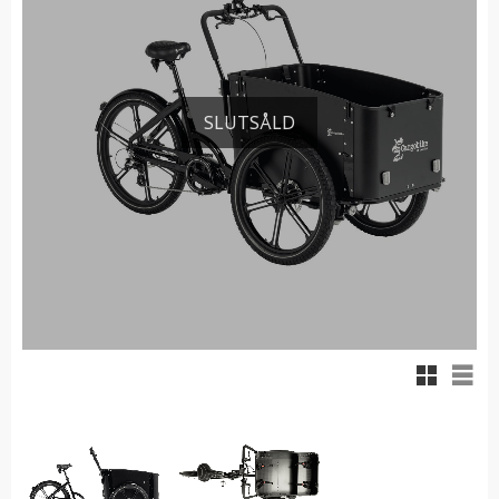
SLUTSÅLD
Rutnäts
List