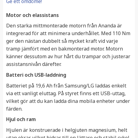
Ge ett omdöme!
Motor och elassistans
Den starka mittmonterade motorn från Ananda är
integrerad för att minimera underhållet. Med 110 Nm
ger den nästan dubbelt så mycket kraft vid varje
tramp jämfört med en bakmonterad motor. Motorn
känner dessutom av hur hårt du trampar och justerar
assistansnivån därefter.
Batteri och USB-laddning
Batteriet på 19,6 Ah från Samsung/LG laddas enkelt
via ett vanligt eluttag. På styret finns ett USB-uttag,
vilket gör att du kan ladda dina mobila enheter under
färden.
Hjul och ram
Hjulen är konstruerade i helgjuten magnesium, helt
utan ekrar, vilket bidrar till en lättare och stabil cykel.