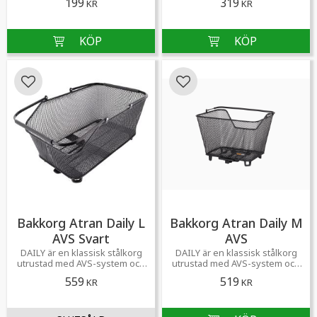
199
319
KR
KR
Lägg till i favoriter
Lägg till i favoriter
Bakkorg Atran Daily L
Bakkorg Atran Daily M
AVS Svart
AVS
​DAILY är en klassisk stålkorg
​DAILY är en klassisk stålkorg
utrustad med AVS-system och
utrustad med AVS-system och
ett bekvämt bärhandtag.
ett bekvämt bärhandtag.
559
519
KR
KR