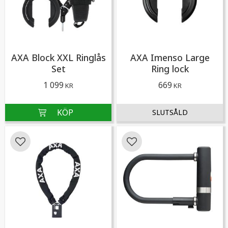
AXA Block XXL Ringlås
AXA Imenso Large
Set
Ring lock
1 099
669
KR
KR
Lägg till i favoriter
Lägg till i favoriter