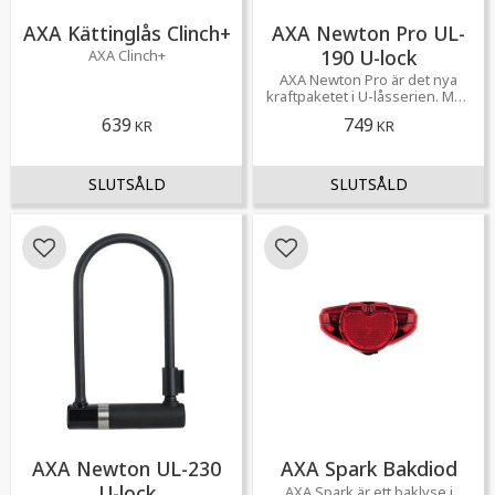
AXA Kättinglås Clinch+
AXA Newton Pro UL-
190 U-lock
AXA Clinch+
AXA Newton Pro är det nya
kraftpaketet i U-låsserien. Med
eleganta rostfria detaljer, lätt att
639
749
KR
KR
bära med sig
Lägg till i favoriter
Lägg till i favoriter
AXA Newton UL-230
AXA Spark Bakdiod
U-lock
AXA Spark är ett baklyse i