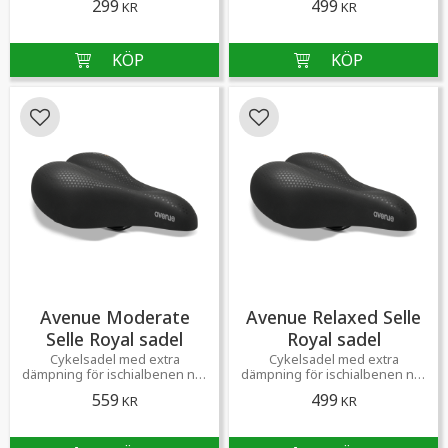
299
499
KR
KR
Lägg till i favoriter
Lägg till i favoriter
Avenue Moderate
Avenue Relaxed Selle
Selle Royal sadel
Royal sadel
Cykelsadel med extra
Cykelsadel med extra
dämpning för ischialbenen när
dämpning för ischialbenen när
du cyklar i staden
du cyklar i staden
559
499
KR
KR