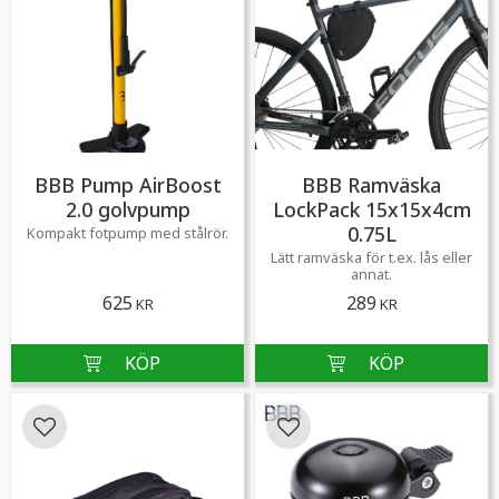
BBB Pump AirBoost
BBB Ramväska
2.0 golvpump
LockPack 15x15x4cm
0.75L
​Kompakt fotpump med stålrör.
​Lätt ramväska för t.ex. lås eller
annat.
625
289
KR
KR
Lägg till i favoriter
Lägg till i favoriter