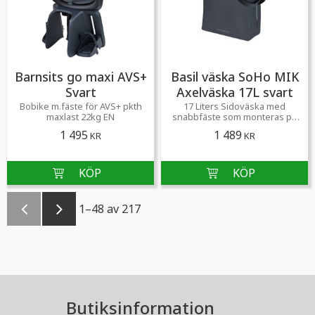
Barnsits go maxi AVS+
Basil väska SoHo MIK
Svart
Axelväska 17L svart
Bobike m.fäste för AVS+ pkth
17 Liters Sidoväska med
maxlast 22kg EN
snabbfäste som monteras på
cykelns pakethållare.
1 495
1 489
KR
KR
1–
48
av
217
Butiksinformation