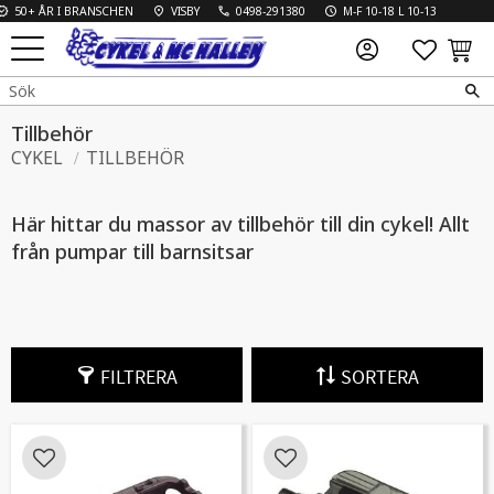
 I BRANSCHEN
VISBY
0498-291380
M-F 10-18 L 10-13
FAVO
KUN
Meny
Tillbehör
CYKEL
TILLBEHÖR
Här hittar du massor av tillbehör till din cykel! Allt
från pumpar till barnsitsar
FILTRERA
SORTERA
Lägg till i favoriter
Lägg till i favoriter