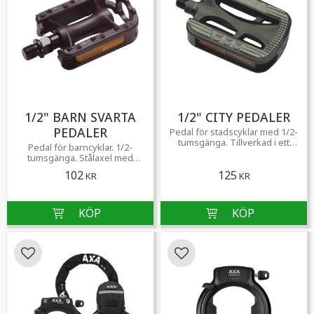
1/2" BARN SVARTA
1/2" CITY PEDALER
PEDALER
​Pedal för stadscyklar med 1/2-
tumsgänga. Tillverkad i ett
Pedal för barncyklar. 1/2-
stycke med boron-stålaxel och
tumsgänga. Stålaxel med
kullager
sexkantshuvud.
102
125
KR
KR
Lägg till i favoriter
Lägg till i favoriter