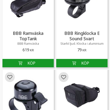
BBB Ramväska
BBB Ringklocka E
TopTank
Sound Svart
BBB Ramväska
​Starkt ljud. Klocka i aluminium
619
79
KR
KR
Lägg till i favoriter
Lägg till i favoriter