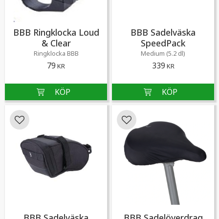
BBB Ringklocka Loud
BBB Sadelväska
& Clear
SpeedPack
Ringklocka BBB
Medium (5.2 dl)
79
339
KR
KR
Lägg till i favoriter
Lägg till i favoriter
BBB Sadelväska
BBB Sadelöverdrag