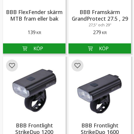
BBB FlexFender skärm
BBB Framskärm
MTB fram eller bak
GrandProtect 27.5 , 29
27,5" och 29"
139
279
KR
KR
Lägg till i favoriter
Lägg till i favoriter
BBB Frontlight
BBB Frontlight
StrikeDuo 1200
StrikeDuo 1600