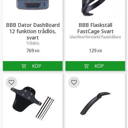
BBB Dator DashBoard
BBB Flaskställ
12 funktion trådlös,
FastCage Svart
svart
​Glasfiberförstärkt flaskhållare
Trådlös
769
129
KR
KR
Lägg till i favoriter
Lägg till i favoriter