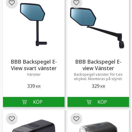
Lägg till i favoriter
Lägg till i favoriter
BBB Backspegel E-
BBB Backspegel E-
View svart vänster
view Vänster
Vänster
Backspegel vänster för t.ex
elcykel. Monteras på styret.
339
329
KR
KR
Lägg till i favoriter
Lägg till i favoriter