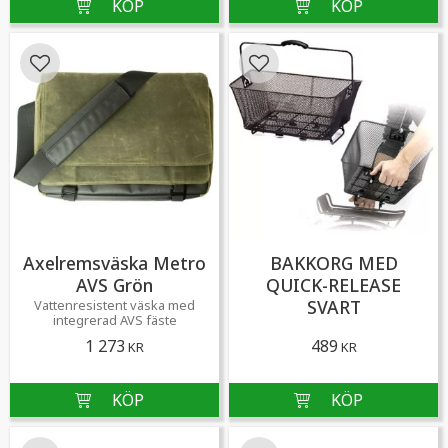
Lägg till i favoriter
Lägg till i favoriter
Axelremsväska Metro
BAKKORG MED
AVS Grön
QUICK-RELEASE
SVART
Vattenresistent väska med
integrerad AVS fäste
1 273
489
KR
KR