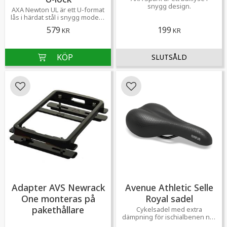
snygg design.
AXA Newton UL är ett U-format
lås i härdat stål i snygg modern
design
579
199
KR
KR
Lägg till i favoriter
Lägg till i favoriter
Adapter AVS Newrack
Avenue Athletic Selle
One monteras på
Royal sadel
pakethållare
Cykelsadel med extra
dämpning för ischialbenen när
du cyklar i staden