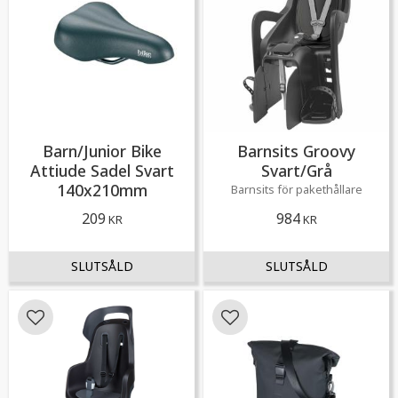
Barn/Junior Bike
Barnsits Groovy
Attiude Sadel Svart
Svart/Grå
140x210mm
Barnsits för pakethållare
209
984
KR
KR
Lägg till i favoriter
Lägg till i favoriter