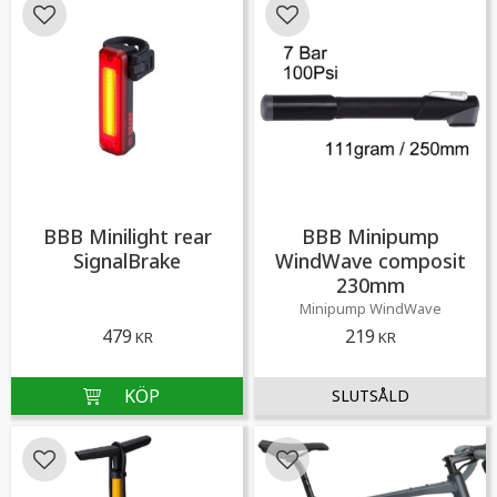
Lägg till i favoriter
Lägg till i favoriter
BBB Minilight rear
BBB Minipump
SignalBrake
WindWave composit
230mm
​Minipump WindWave
479
219
KR
KR
Lägg till i favoriter
Lägg till i favoriter