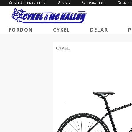
50+ ÅR I BRANSCHEN
VISBY
0498-291380
M-F 10
FORDON
CYKEL
DELAR
P
CYKEL