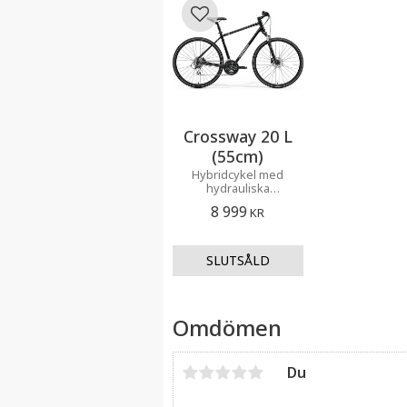
Lägg till i favoriter
Crossway 20 L
(55cm)
Hybridcykel med
hydrauliska
skivbromsar och
8 999
KR
komponenter du
kan lita på. Perfekt
cykel för stan och
turer på långsträckta
grusvägar.
Omdömen
Du