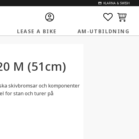
KLARNA & SWISH
FAVORITE
KUNDVA
LEASE A BIKE
AM-UTBILDNING
20 M (51cm)
iska skivbromsar och komponenter
el for stan och turer på