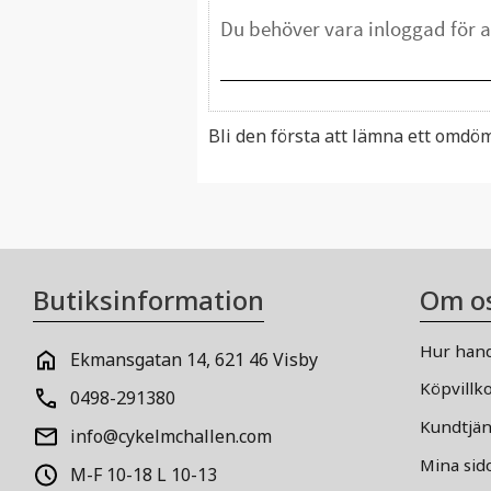
Bli den första att lämna ett omdö
Butiksinformation
Om o
Hur hand
Ekmansgatan 14, 621 46 Visby
Köpvillk
0498-291380
Kundtjän
info@cykelmchallen.com
Mina sid
M-F 10-18 L 10-13