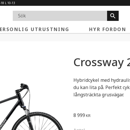
-18 L 10-13
ERSONLIG UTRUSTNING
HYR FORDON
Crossway 
Hybridcykel med hydraul
du kan lita på. Perfekt cyk
långsträckta grusvägar.
8 999
KR