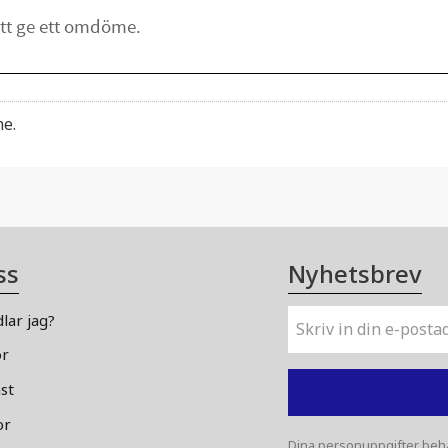
me.
ss
Nyhetsbrev
lar jag?
or
st
or
Dina personuppgifter beha