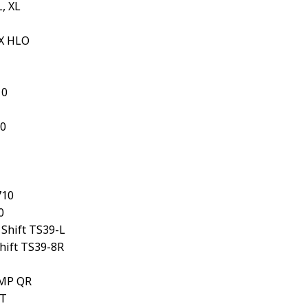
, XL
X HLO
10
0
710
0
Shift TS39-L
hift TS39-8R
MP QR
RT