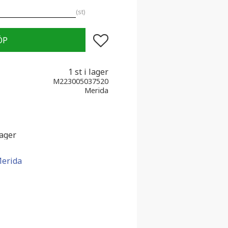
st
Lägg till i favoriter
1 st i lager
M223005037520
Merida
lager
Merida