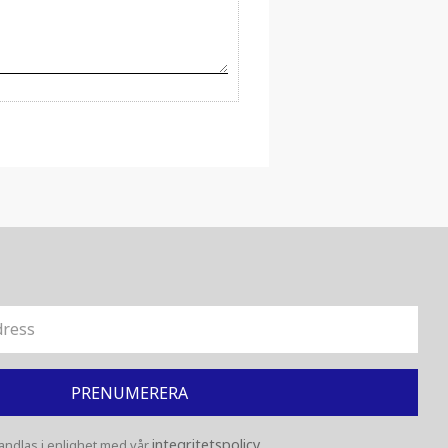
PRENUMERERA
integritetspolicy
ndlas i enlighet med vår
.