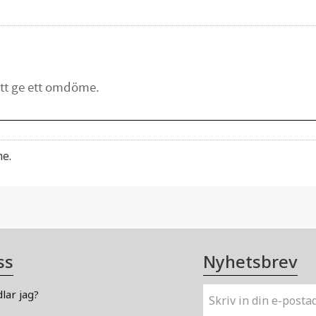
me.
ss
Nyhetsbrev
lar jag?