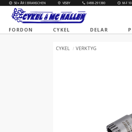
50+ ÅR I BRANSCHEN
VISBY
0498-291380
M-F 10
FORDON
CYKEL
DELAR
P
CYKEL
VERKTYG