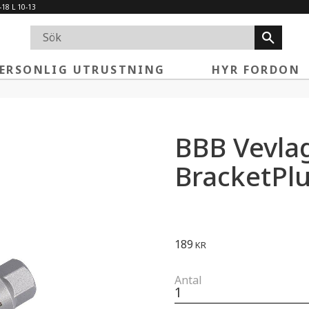
-18 L 10-13
ERSONLIG UTRUSTNING
HYR FORDON
BBB Vevla
BracketPl
189
KR
Antal