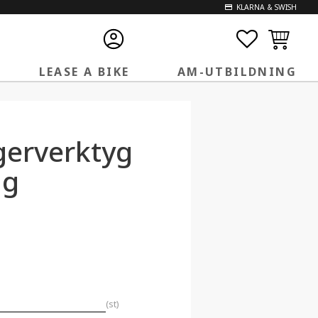
KLARNA & SWISH
FAVORITE
KUNDVA
LEASE A BIKE
AM-UTBILDNING
gerverktyg
ug
st