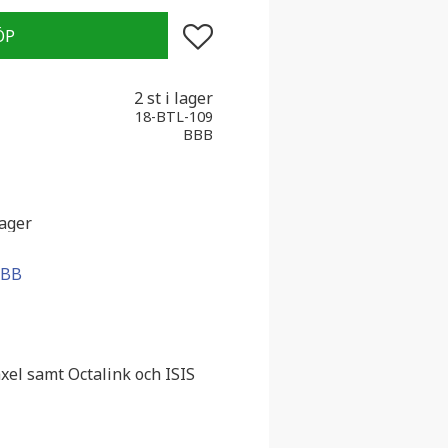
Lägg till i favoriter
2 st i lager
18-BTL-109
BBB
lager
BBB
xel samt Octalink och ISIS